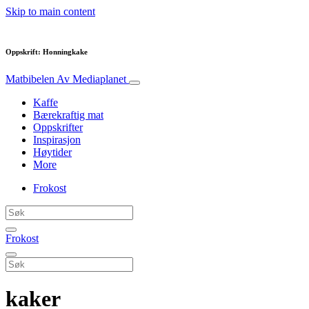
Skip to main content
Oppskrift: Honningkake
Matbibelen
Av Mediaplanet
Kaffe
Bærekraftig mat
Oppskrifter
Inspirasjon
Høytider
More
Frokost
Frokost
kaker