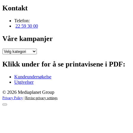
Kontakt
Telefon:
22 59 30 00
Våre kampanjer
Våre
kampanjer
Klikk under for å se printavisene i PDF:
Kundeundersøkelse
Utgivelser
© 2026 Mediaplanet Group
Privacy Policy
|
Revise privacy settings