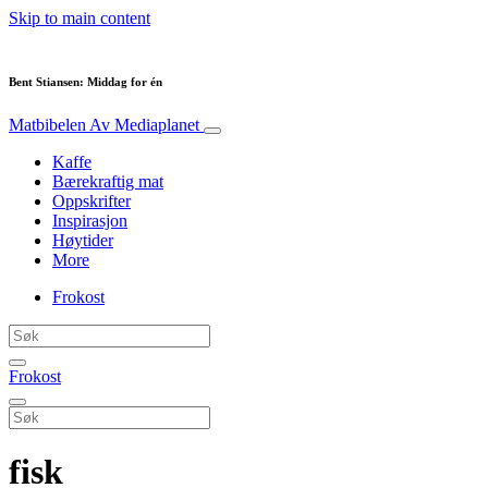
Skip to main content
Bent Stiansen: Middag for én
Matbibelen
Av Mediaplanet
Kaffe
Bærekraftig mat
Oppskrifter
Inspirasjon
Høytider
More
Frokost
Frokost
fisk