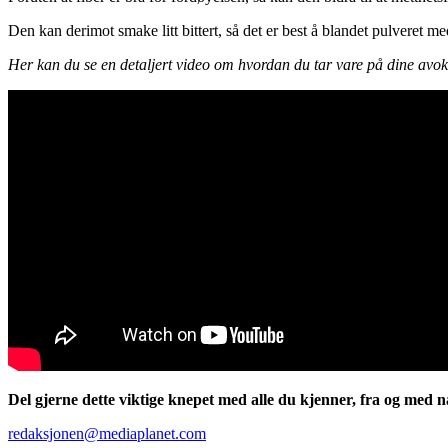
Den kan derimot smake litt bittert, så det er best å blandet pulveret m
Her kan du se en detaljert video om hvordan du tar vare på dine avo
Del gjerne dette viktige knepet med alle du kjenner, fra og med nå
redaksjonen@mediaplanet.com