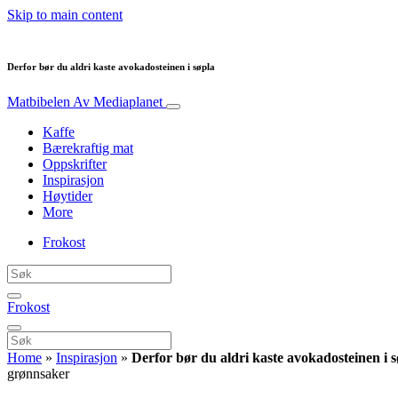
Skip to main content
Derfor bør du aldri kaste avokadosteinen i søpla
Matbibelen
Av Mediaplanet
Kaffe
Bærekraftig mat
Oppskrifter
Inspirasjon
Høytider
More
Frokost
Frokost
Home
»
Inspirasjon
»
Derfor bør du aldri kaste avokadosteinen i s
grønnsaker