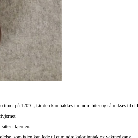
o timer på 120°C, før den kan hakkes i mindre biter og så mikses til et f
ivjernet.
itter i kjernen.
sfølelse, som igjen kan lede til et mindre kaloriinntak og vektnedgang.