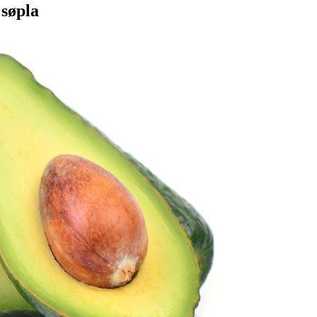
 søpla