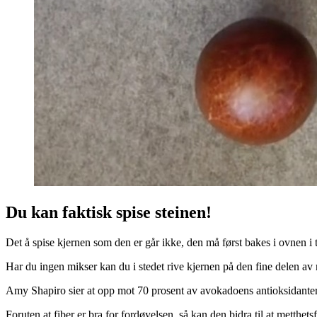
Du kan faktisk spise steinen!
Det å spise kjernen som den er går ikke, den må først bakes i ovnen i t
Har du ingen mikser kan du i stedet rive kjernen på den fine delen av r
Amy Shapiro sier at opp mot 70 prosent av avokadoens antioksidanter s
Foruten at fiber er bra for fordøyelsen, så kan den bidra til at metthet