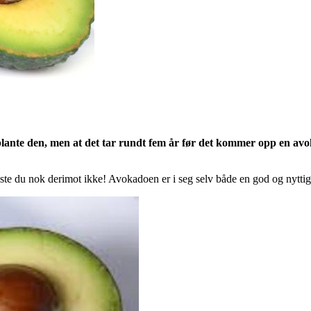
plante den, men at det tar rundt fem år før det kommer opp en avok
te du nok derimot ikke! Avokadoen er i seg selv både en god og nyttig 